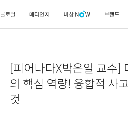
글로벌
메타인지
비상 N
W
브랜드
[피어나다X박은일 교수] 
의 핵심 역량! 융합적 사
것