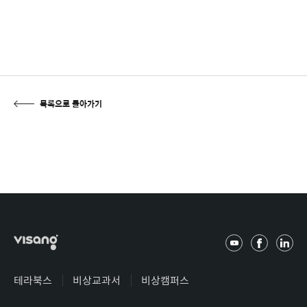
목록으로 돌아가기
유
페
링
튜
이
크
브
스
드
테라북스
비상교과서
비상캠퍼스
북
인