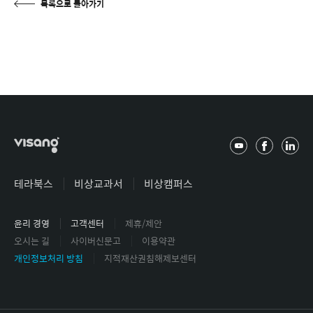
목록으로 돌아가기
유
페
링
튜
이
크
브
스
드
테라북스
비상교과서
비상캠퍼스
북
인
윤리 경영
고객센터
제휴/제안
오시는 길
사이버신문고
이용약관
개인정보처리 방침
지적재산권침해제보센터