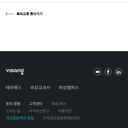
목록으로 돌아가기
유
페
링
튜
이
크
브
스
드
테라북스
비상교과서
비상캠퍼스
북
인
윤리 경영
고객센터
제휴/제안
오시는 길
사이버신문고
이용약관
개인정보처리 방침
지적재산권침해제보센터