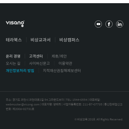
유
페
링
튜
이
크
브
스
드
테라북스
비상교과서
비상캠퍼스
북
인
윤리 경영
고객센터
제휴/제안
오시는 길
사이버신문고
이용약관
개인정보처리 방침
지적재산권침해제보센터
주소: 경기도 과천시 과천대로2길 54 그라운드브이 | TEL: 1544-0554 |
대표메일:
webmaster@visang.com | 대표자명: 양태회 | 사업자등록번호: 211-87-07735 | 통신판매업신고
번호: 제2006-02731호
© 비상교육 2018. All Rights Reserved.