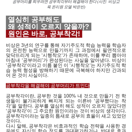
공부머리를 틔우려면 공부착각부터 해결해야 한다
(
사진
:
비상교
육
온리원
모델 박은빈
)
열심히 공부해도
왜 성적이 오르지 않을까?
원인은 바로, 공부착각!
비상은 3년의 연구를 통해 자기주도적 학습 능력을 학습자
의 온전한 능력으로 만들기까지 그 과정에서 필연적으로
맞닥뜨리게 되는 ‘시행착오‘가 존재하며, 이를 뿌리 뽑아야
마침내 ‘공부머리’가 완성된다는 사실을 알아냈다. 비상이
‘공부착각‘이라고 이름 붙인 이 ‘시행착오‘는 자기주도적 학
습 능력 형성을 방해하기 때문에 극복해야 하지만 간과되
어 온 것이 사실이다.
공부착각을 해결해야 공부머리가 트인다
공부착각이란, 공부한 것을 100% 내 것으로 만들기 전 학
생들이 불가피하게 빠지게 되는 이른바 ‘공부했다는 착
각‘을 말한다. 공부를 열심히 해도 성적이 오르지 않았다면
‘공부착각‘이 그 주요한 원인이라는 것이 비상의 생각이다.
공부착각이라는 일종의 틈새로 공부의 효율이 새고 있었던
것이다.
다시 말해, 공부착각은 비효과적인 학습 전략을 사용한 경
우에도 자신의 학습 정도를 과대평가하거나, 반대로 효과