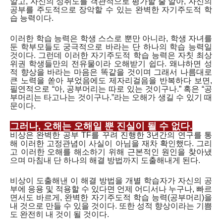
알고, 자신의 성취도를 객관적으로 평가할 줄 알아, 자신의
공부를 주도적으로 장악할 수 있는 완벽한 자기주도적 학
습 능력이다.
이러한 학습 능력은 학생 스스로 뿐만 아니라, 학생 자녀를
둔 학부모들도 궁극적으로 바라는 단 하나의 학습 능력일
것이다. 그런데 이러한 자기주도적 학습 능력은 자칫 최상
위권 학생들만의 전유물이라 오해받기 쉽다. 왜냐하면 성
적 향상을 바라는 마음은 똑같을 것이며 그래서 나름대로
큰 노력을 쏟아 부었음에도 제자리걸음을 반복하다 보면,
필연적으로 “아, 공부머리는 따로 있는 것이구나.” 혹은 “공
부머리는 타고나는 것이구나.”라는 오해가 생길 수 있기 때
문이다.
그러나, 오해는 오해일 뿐 진실이 될 수 없다.
비상은 완벽한 공부 TF를 꾸려 진행한 3년간의 연구를 통
해 이러한 고정관념이 사실이 아님을 재차 확인했다. 그리
고 이러한 오해를 해소하기 위해 근본적인 원인을 찾아냈
으며 마침내 단 하나의 해결 방법까지 도출해내게 된다.
비상이 도출해낸 이 해결 방법을 개별 학습자가 자신의 공
부에 응용 및 적용할 수 있다면 언제 어디서나 누구나, 빠르
면서도 바르게, 완벽한 자기주도적 학습 능력(공부머리)을
내 것으로 만들 수 있을 것이다. 또한 성적 향상이라는 기쁨
도 완전히 내 것이 될 것이다.