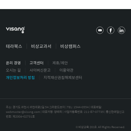
유
페
링
튜
이
크
브
스
드
테라북스
비상교과서
비상캠퍼스
북
인
윤리 경영
고객센터
제휴/제안
오시는 길
사이버신문고
이용약관
개인정보처리 방침
지적재산권침해제보센터
주소: 경기도 과천시 과천대로2길 54 그라운드브이 | TEL: 1544-0554 |
대표메일:
webmaster@visang.com | 대표자명: 양태회 | 사업자등록번호: 211-87-07735 | 통신판매업신고
번호: 제2006-02731호
© 비상교육 2018. All Rights Reserved.